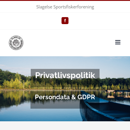
Skip
Slagelse Sportsfiskerforening
to
content
Facebook
Privatlivspolitik
Persondata & GDPR